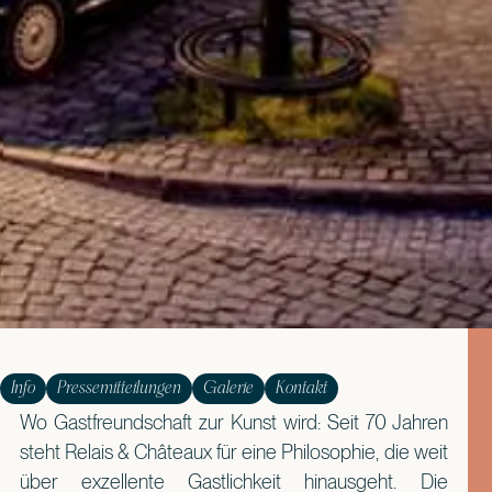
Info
Pressemitteilungen
Galerie
Kontakt
Wo Gastfreundschaft zur Kunst wird: Seit 70 Jahren
steht Relais & Châteaux für eine Philosophie, die weit
über exzellente Gastlichkeit hinausgeht. Die