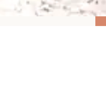
Stories
Our
bring PLACES
life
to
Wir kommunizieren die schönen Dinge des Lebens:
Reise, Genuss und Lebensart. Von faszinierenden Hotels
bis zu unentdeckten Paradiesen – lassen Sie sich von
unseren segara-Kunden und ihren Themen
überraschen!