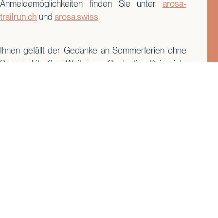
Anmeldemöglichkeiten finden Sie unter
arosa-
trailrun.ch
und
arosa.swiss
.
Ihnen gefällt der Gedanke an Sommerferien ohne
Sommerhitze? Weitere Coolcation-Reiseziele
haben wir
hier
für Sie zusammengestellt.