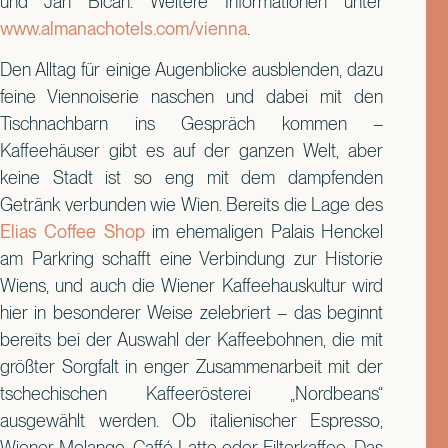
und Jan Bican. Weitere Informationen unter
www.almanachotels.com/vienna
.
Den Alltag für einige Augenblicke ausblenden, dazu
feine Viennoiserie naschen und dabei mit den
Tischnachbarn ins Gespräch kommen –
Kaffeehäuser gibt es auf der ganzen Welt, aber
keine Stadt ist so eng mit dem dampfenden
Getränk verbunden wie Wien. Bereits die Lage des
Elias Coffee Shop
im ehemaligen Palais Henckel
am Parkring schafft eine Verbindung zur Historie
Wiens, und auch die Wiener Kaffeehauskultur wird
hier in besonderer Weise zelebriert – das beginnt
bereits bei der Auswahl der Kaffeebohnen, die mit
größter Sorgfalt in enger Zusammenarbeit mit der
tschechischen Kaffeerösterei „Nordbeans“
ausgewählt werden. Ob italienischer Espresso,
Wiener Melange, Caffé Latte oder Filterkaffee: Das