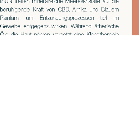
ISUN treffen mineralreiche Meereskristalle auf die
beruhigende Kraft von CBD, Arnika und Blauem
Rainfarn, um Entzündungsprozessen tief im
Gewebe entgegenzuwirken. Während ätherische
Öle die Haut nähren, versetzt eine Klangtherapie
den Geist in einen Zustand tiefer Entspannung.
Auch die „Sea-Tox Massage“ by VOYA fängt die
Essenz des Ozeans ein. Durch reine Algenextrakte,
aromatische Öle und intensive Massagetechniken
wird der Lymphfluss aktiviert und die zelluläre
Erneuerung angeregt. Zusammen mit thermischen
Kontrasten wie dem „Salt and Sea Revival“ oder
dem innovativen „Cryo-Trio“ wird der Körper über
die gezielte Dynamik von Wärme und Kälte in einen
Zustand gesteigerter Regeneration versetzt.
Ein Palast der Ruhe über der Čikat-Bucht