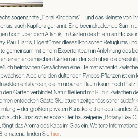
sechs sogenannte „Floral Kingdoms“ – und das kleinste von ihn
apensis, auch Kapflora genannt. Eine beeindruckende Samml
rgen hoch über dem Atlantik, im Garten des Ellerman House 
ay. Paul Harris, Eigentümer dieses ikonischen Refugiums und
egte gemeinsam mit einem Expertenteam in Anlehnung des b
en einen endemischen Garten an, der sich über die dreistuf
ießlich heimischen Gewächsen eine Heimat schenkt. Zwischen
ewächsen, Aloe und den duftenden Fynbos-Pflanzen ist ein 
d Insekten entstanden, die im urbanen Raum kaum noch Platz 
 den Garten verbindet Natur fließend mit Kultur. Zwischen d
ohren entdecken Gäste Skulpturen zeitgenössischer südafrik
mlung – der größten privaten Kunstkollektion des Landes.
lich auch kulinarisch erlebbar: Der hauseigene „Botany Bay Gin“
 fängt das Aroma des Kaps im Glas ein. Weitere Informatione
 Bildmaterial finden Sie
hier
.