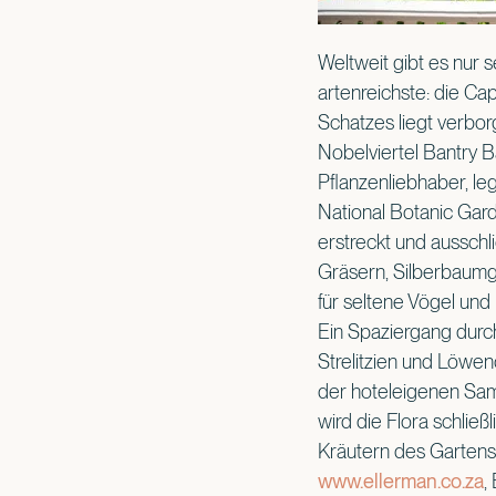
Weltweit gibt es nur 
artenreichste: die C
Schatzes liegt verbo
Nobelviertel Bantry B
Pflanzenliebhaber, l
National Botanic Gard
erstreckt und ausschl
Gräsern, Silberbaumg
für seltene Vögel un
Ein Spaziergang durch
Strelitzien und Löwen
der hoteleigenen Sam
wird die Flora schließ
Kräutern des Gartens,
www.ellerman.co.za
,