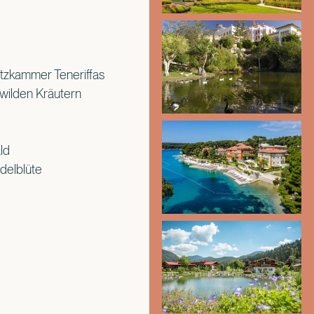
tzkammer Teneriffas
 wilden Kräutern
ld
delblüte