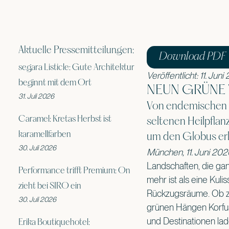
Aktuelle Pressemitteilungen:
Download PDF
segara Listicle: Gute Architektur
Veröffentlicht: 11. Juni
beginnt mit dem Ort
NEUN GRÜNE
31. Juli 2026
Von endemischen G
Caramel: Kretas Herbst ist
seltenen Heilpflan
karamellfarben
um den Globus erl
30. Juli 2026
München, 11. Juni 20
Landschaften, die gan
Performance trifft Premium: On
mehr ist als eine Kul
zieht bei SIRO ein
Rückzugsräume. Ob zw
30. Juli 2026
grünen Hängen Korfus
und Destinationen lade
Erika Boutiquehotel: