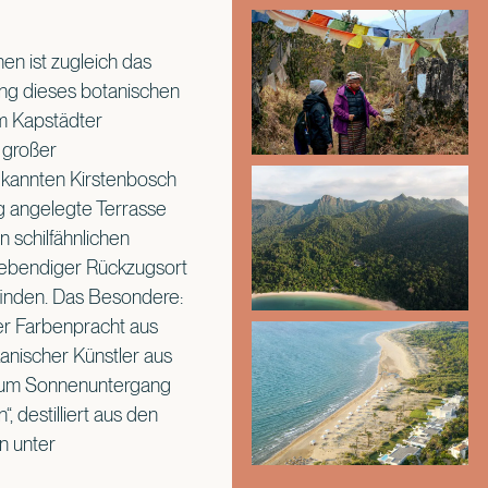
en ist zugleich das
ung dieses botanischen
im Kapstädter
 großer
ekannten Kirstenbosch
ig angelegte Terrasse
 schilfähnlichen
lebendiger Rückzugsort
finden. Das Besondere:
er Farbenpracht aus
anischer Künstler aus
 Zum Sonnenuntergang
, destilliert aus den
n unter