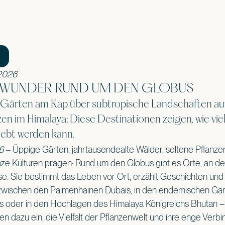
 2026
 WUNDER RUND UM DEN GLOBUS
ärten am Kap über subtropische Landschaften auf T
zen im Himalaya: Diese Destinationen zeigen, wie viel
ebt werden kann.
26
– Üppige Gärten, jahrtausendealte Wälder, seltene Pflanze
ze Kulturen prägen: Rund um den Globus gibt es Orte, an de
isse. Sie bestimmt das Leben vor Ort, erzählt Geschichten un
ischen den Palmenhainen Dubais, in den endemischen Gärt
 oder in den Hochlagen des Himalaya Königreichs Bhutan –
n dazu ein, die Vielfalt der Pflanzenwelt und ihre enge Verbi