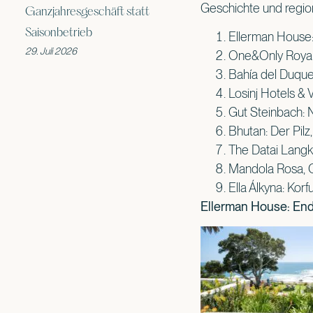
Geschichte und region
Ganzjahresgeschäft statt
Saisonbetrieb
Ellerman House
29. Juli 2026
One&Only Royal
Bahía del Duque
Losinj Hotels & 
Gut Steinbach: N
Bhutan: Der Pilz
The Datai Langk
Mandola Rosa, O
Ella Álkyna: Kor
Ellerman House: En