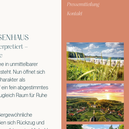
Pressemitteilung
Kontakt
SENHAUS
erpretiert –
e
e in unmittelbarer
steht. Nun öffnet sich
harakter als
f ein fein abgestimmtes
zugleich Raum für Ruhe
ußergewöhnliche
eßen sich Rückzug und