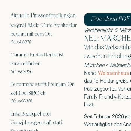
Aktuelle Pressemitteilungen:
Download PDF
segara Listicle: Gute Architektur
Veröffentlicht: 5. Mär
beginnt mit dem Ort
NEU: MÄRCHE
31. Juli 2026
Wie das Weissenhau
Caramel: Kretas Herbst ist
zwischen Erholung
karamellfarben
München / Weissenha
30. Juli 2026
Nähe:
Weissenhaus
i
das 75 Hektar große 
Performance trifft Premium: On
Rückzugsort zu verlie
zieht bei SIRO ein
Family-Friendly-Konz
30. Juli 2026
lässt.
Erika Boutiquehotel:
Seit Februar 2026 ist
Ganzjahresgeschäft statt
Weitläufigkeit des Anw