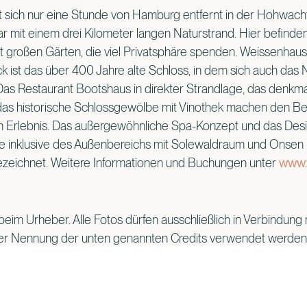
 sich nur eine Stunde von Hamburg entfernt in der Hohwacht
r mit einem drei Kilometer langen Naturstrand. Hier befinden s
 großen Gärten, die viel Privatsphäre spenden. Weissenhaus
k ist das über 400 Jahre alte Schloss, in dem sich auch da
Das Restaurant Bootshaus in direkter Strandlage, das denkm
das historische Schlossgewölbe mit Vinothek machen den B
en Erlebnis. Das außergewöhnliche Spa-Konzept und das Des
 inklusive des Außenbereichs mit Solewaldraum und Onsen B
ezeichnet. Weitere Informationen und Buchungen unter
www.
beim Urheber. Alle Fotos dürfen ausschließlich in Verbindung 
ter Nennung der unten genannten Credits verwendet werden
ich untersagt.
r:
© René Supper, © Kolja Erdmann, ©Marc Bächtold