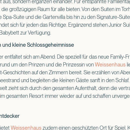
 aus, sondern ergänzen einander. Für entspannte Familientage
die großzügigen Raum für alle bieten. Von den Suiten im Tor
 Spa-Suite und die Gartenvilla bis hin zu den Signature-Suite
ndet sich für jeden das Richtige. Ergänzend stehen Junior Su
Babybett zur Verfügung.
 und kleine Schlossgeheimnisse
 entfaltet sich am Abend: Die speziell für das neue Family-Fr
und um den Prinzen und die Prinzessin von
Weissenhaus
li
t-Geschichten auf den Zimmern bereit. Sie erzählen von Ab
estrand und begleiten die kleinen Gäste sanft in den Schlaf.
swelt zieht sich durch den gesamten Aufenthalt, denn die vert
im gesamten Resort immer wieder auf und schaffen unverge
Entdecker
ietet
Weissenhaus
zudem einen geschützten Ort für Spiel, Kr