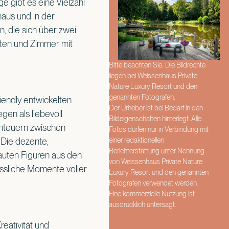
 gibt es eine Vielzahl
haus und in der
n, die sich über zwei
iten und Zimmer mit
Bitte beachten Sie: Die Bildrechte
liegen bei Weissenhaus Private
Nature Luxury Resort und den
genannten Fotografen.
iendly entwickelten
Der Urheber ist bei Bedarf in den
egen als liebevoll
Bildeigenschaften hinterlegt. Alle
enteuern zwischen
Fotos dürfen nur in Verbindung mit
einer redaktionellen
 Die dezente,
Berichterstattung unter Nennung
rauten Figuren aus den
von Weissenhaus Private Nature
ssliche Momente voller
Luxury Resort und den genannten
Fotografen verwendet werden.
Eine kommerzielle Nutzung ist
ausdrücklich untersagt.
eativität und