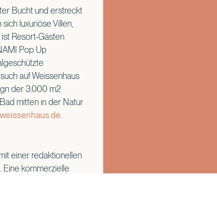
er Bucht und erstreckt
ich luxuriöse Villen,
 ist Resort-Gästen
s NAMI Pop Up
algeschützte
esuch auf Weissenhaus
ign der 3.000 m2
ad mitten in der Natur
weissenhaus.de
.
mit einer redaktionellen
. Eine kommerzielle