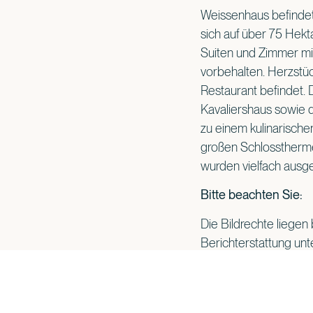
Weissenhaus befindet
sich auf über 75 Hekta
Suiten und Zimmer mit
vorbehalten. Herzstüc
Restaurant befindet. 
Kavaliershaus sowie 
zu einem kulinarisch
großen Schlosstherme
wurden vielfach ausg
Bitte beachten Sie:
Die Bildrechte liegen 
Berichterstattung un
Nutzung ist ausdrückl
Fotocredits / Urhebe