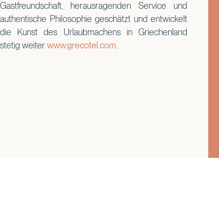
Gastfreundschaft, herausragenden Service und
authentische Philosophie geschätzt und entwickelt
die Kunst des Urlaubmachens in Griechenland
stetig weiter
www.grecotel.com
.
Bitte unbedingt beachten: Die Bildrechte liegen bei Secret Season
auf Kreta.
Alle Fotos dürfen nur in Verbindung mit einer redaktionellen
Berichterstattung unter Nennung von Secret Season auf Kreta