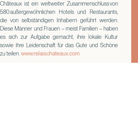
Châteaux ist ein weltweiter Zusammenschluss von
580 außergewöhnlichen Hotels und Restaurants,
die von selbständigen Inhabern geführt werden.
Diese Männer und Frauen – meist Familien – haben
es sich zur Aufgabe gemacht, ihre lokale Kultur
sowie ihre Leidenschaft für das Gute und Schöne
zu teilen.
www.relaischateaux.com
***
Bitte unbedingt beachten: Die Bildrechte liegen bei Relais &
Châteaux: Weltausstellung in Japan.
Alle Fotos dürfen nur in Verbindung mit einer redaktionellen
Berichterstattung unter Nennung von Relais & Châteaux:
Weltausstellung in Japan verwendet werden. Eine kommerzielle
Nutzung ist ausdrücklich untersagt.