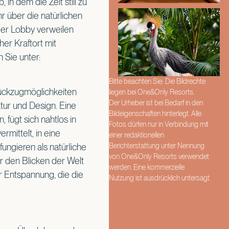
 in dem die Zeit still zu
r über die natürlichen
 der Lobby verweilen
er Kraftort mit
 Sie unter:
Bitte beachten Sie: Die Bildrechte
ückzugmöglichkeiten
liegen bei One&Only Resorts.
Der Urheber ist bei Bedarf in den
tur und Design. Eine
Bildeigenschaften hinterlegt. Alle
 fügt sich nahtlos in
Fotos dürfen nur in Verbindung mit
rmittelt, in eine
einer redaktionellen
Berichterstattung unter Nennung
ngieren als natürliche
von One&Only Resorts verwendet
r den Blicken der Welt
werden. Eine kommerzielle
 Entspannung, die die
Nutzung ist ausdrücklich untersagt.