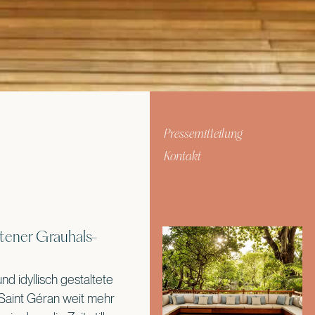
Pressemitteilung
Kontakt
ltener Grauhals-
d idyllisch gestaltete
 Saint Géran weit mehr