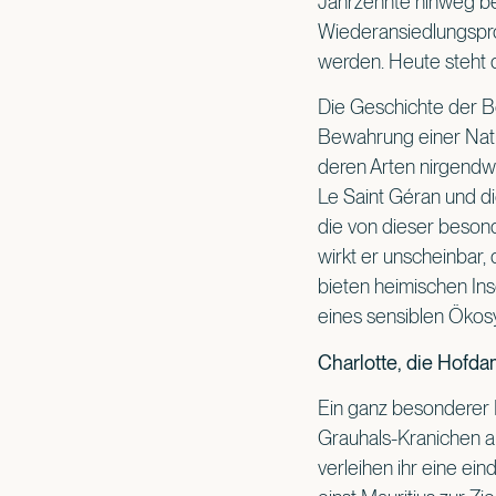
Jahrzehnte hinweg be
Wiederansiedlungspro
werden. Heute steht 
Die Geschichte der Bou
Bewahrung einer Natur
deren Arten nirgendw
Le Saint Géran und di
die von dieser beson
wirkt er unscheinbar,
bieten heimischen Ins
eines sensiblen Ökosy
Charlotte, die Hof
Ein ganz besonderer B
Grauhals-Kranichen au
verleihen ihr eine ei