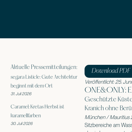
Aktuelle Pressemitteilungen:
Download PDF
segara Listicle: Gute Architektur
Veröffentlicht: 25. Ju
beginnt mit dem Ort
ONE&ONLY: E
31. Juli 2026
Geschützte Küsten
Caramel: Kretas Herbst ist
Kranich ohne Ber
karamellfarben
München / Mauritius 
30. Juli 2026
Sitzbereiche am Wass