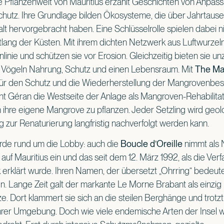
 Pflanzenwelt von Mauritius erzählt Geschichten von Anpas
chutz. Ihre Grundlage bilden Ökosysteme, die über Jahrtaus
falt hervorgebracht haben. Eine Schlüsselrolle spielen dabei ni
ng der Küsten. Mit ihrem dichten Netzwerk aus Luftwurzeln f
enlinie und schützen sie vor Erosion. Gleichzeitig bieten sie un
 Vögeln Nahrung, Schutz und einen Lebensraum. Mit
The Ma
 für den Schutz und die Wiederherstellung der Mangrovenbes
t Géran die Westseite der Anlage als Mangroven-Rehabilita
 ihre eigene Mangrove zu pflanzen. Jeder Setzling wird geolok
zur Renaturierung langfristig nachverfolgt werden kann.
erde rund um die Lobby: auch die
Boucle d’Oreille
nimmt als 
auf Mauritius ein und das seit dem 12. März 1992, als die Verfa
 erklärt wurde. Ihren Namen, der übersetzt „Ohrring“ bedeutet
n. Lange Zeit galt der markante Le Morne Brabant als einzig
ze. Dort klammert sie sich an die steilen Berghänge und trotz
rer Umgebung. Doch wie viele endemische Arten der Insel w