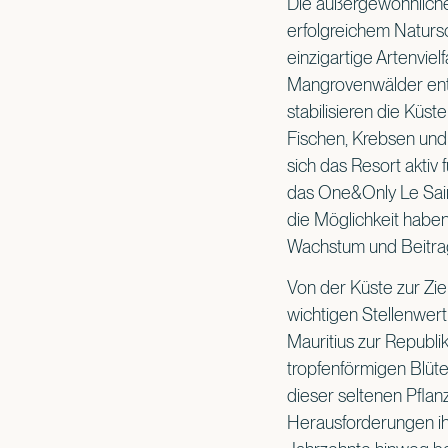
Die außergewöhnliche
erfolgreichem Naturs
einzigartige Artenviel
Mangrovenwälder entla
stabilisieren die Küst
Fischen, Krebsen und
sich das Resort aktiv
das One&Only Le Sain
die Möglichkeit haben
Wachstum und Beitrag 
Von der Küste zur Zi
wichtigen Stellenwert 
Mauritius zur Republik
tropfenförmigen Blüte
dieser seltenen Pflan
Herausforderungen ih