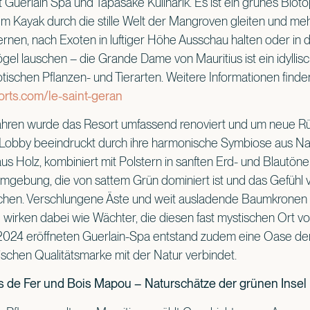
 Guerlain Spa und Tapasake Kulinarik. Es ist ein grünes Biotop,
em Kayak durch die stille Welt der Mangroven gleiten und meh
lernen, nach Exoten in luftiger Höhe Ausschau halten oder in
el lauschen – die Grande Dame von Mauritius ist ein idyllisch
schen Pflanzen- und Tierarten. Weitere Informationen finden
ts.com/le-saint-geran
Jahren wurde das Resort umfassend renoviert und um neue R
e Lobby beeindruckt durch ihre harmonische Symbiose aus Na
us Holz, kombiniert mit Polstern in sanften Erd- und Blautönen,
Umgebung, die von sattem Grün dominiert ist und das Gefühl ve
chen. Verschlungene Äste und weit ausladende Baumkronen fu
irken dabei wie Wächter, die diesen fast mystischen Ort vo
2024 eröffneten Guerlain-Spa entstand zudem eine Oase der
ischen Qualitätsmarke mit der Natur verbindet.
is de Fer und Bois Mapou – Naturschätze der grünen Insel