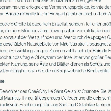
droht. Erst durch intensive Schutzmaßnahmen, gezielte
gramme und erfolgreiche Vermehrungsprojekte, konnte der
die
Boucle d’Oreille
für die Einzigartigkeit der Insel und ihre Ar
cle d’Oreille ist dabei kein Einzelfall, sondern Teil einer gr
, die über Millionen Jahre hinweg isoliert vom afrikanischen
o sonst auf der Welt zu finden sind. Wer durch die üppigen
e geschützten Naturgebiete von Mauritius streift, begegnet z
deren Entwicklung zeugen. Zu ihnen zählt auch der
Bois de F
 doch für das fragile Ökosystem der Insel ist er von großer B
ekten Nahrung, seine Äste und Blätter dienen als Schutz und
stems trägt er dazu bei, die außergewöhnliche Biodiversität d
dame
ewohner des One&Only Le Saint Géran ist Charlotte. Sie ist
f Mauritius. Ihr auffälliges graues Gefieder und die gold s
ndrucksvolle Erscheinung. Die aus Süd- und Ostafrika stamme