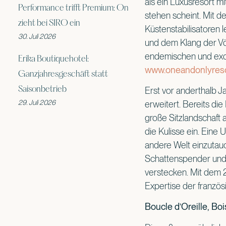
als ein Luxusresort mit
Performance trifft Premium: On
stehen scheint. Mit d
zieht bei SIRO ein
Küstenstabilisatoren 
30. Juli 2026
und dem Klang der Vög
endemischen und exoti
Erika Boutiquehotel:
www.oneandonlyresor
Ganzjahresgeschäft statt
Saisonbetrieb
Erst vor anderthalb 
29. Juli 2026
erweitert. Bereits di
große Sitzlandschaft a
die Kulisse ein. Eine 
andere Welt einzutau
Schattenspender und w
verstecken. Mit dem 
Expertise der französ
Boucle d’Oreille, Bo