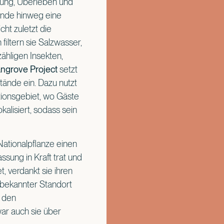
sung, Überleben und
ende hinweg eine
cht zuletzt die
iltern sie Salzwasser,
zähligen Insekten,
ngrove Project
setzt
tände ein. Dazu nutzt
tionsgebiet, wo Gäste
alisiert, sodass sein
Nationalpflanze einen
ssung in Kraft trat und
, verdankt sie ihren
 bekannter Standort
t den
ar auch sie über