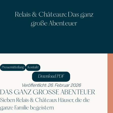
Relais & Châteaux: Das ganz
große Abenteuer
Pressemitteilung
Kontakt
Download PDF
Veröffentlicht: 26. Februar 2026
DAS GANZ GROSSE ABENTEUER
Sieben Relais & Châteaux Häuser, die die
ganze Familie begeistern