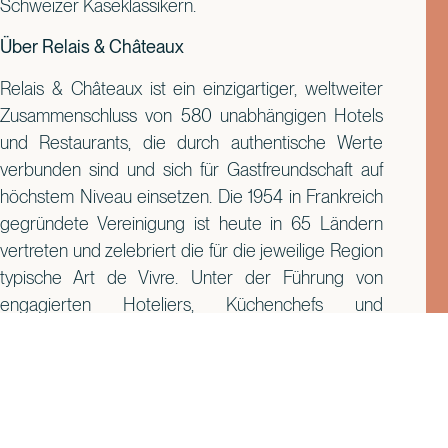
Schweizer Käseklassikern.
Über Relais & Châteaux
Relais & Châteaux ist ein einzigartiger,
weltweiter
Zusammenschluss von 580 unabhängigen Hotels
und Restaurants, die durch authentische Werte
verbunden sind und sich für Gastfreundschaft auf
höchstem Niveau einsetzen. Die 1954 in Frankreich
gegründete Vereinigung ist heute in 65 Ländern
vertreten und zelebriert die für die jeweilige Region
typische Art de Vivre. Unter der Führung von
engagierten Hoteliers, Küchenchefs und
Gastronomen ist jedes Haus tief in seiner Region
verwurzelt, bewahrt sein kulturelles, kulinarisches
und ökologisches Erbe und arbeitet eng mit lokalen
Handwerksbetrieben zusammen. Viele dieser
Häuser werden von Familien geführt, die ihr Savoir-