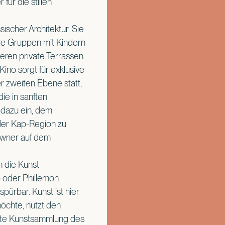
ür die stillen
ischer Architektur. Sie
ere Gruppen mit Kindern
deren private Terrassen
Kino sorgt für exklusive
er zweiten Ebene statt,
ie in sanften
 dazu ein, dem
 der Kap-Region zu
owner auf dem
h die Kunst
o oder Phillemon
rbar. Kunst ist hier
möchte, nutzt den
vate Kunstsammlung des