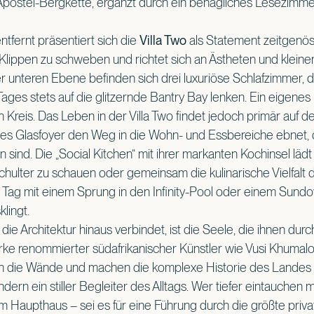
Apostel-Bergkette, ergänzt durch ein behagliches Lesezimmer f
ntfernt präsentiert sich die
Villa Two
als Statement zeitgenöss
 Klippen zu schweben und richtet sich an Ästheten und klein
er unteren Ebene befinden sich drei luxuriöse Schlafzimmer, 
ages stets auf die glitzernde Bantry Bay lenken. Ein eigenes 
 Kreis. Das Leben in der Villa Two findet jedoch primär auf d
etes Glasfoyer den Weg in die Wohn- und Essbereiche ebnet, d
sind. Die „Social Kitchen“ mit ihrer markanten Kochinsel lädt
chulter zu schauen oder gemeinsam die kulinarische Vielfalt
 Tag mit einem Sprung in den Infinity-Pool oder einem Sund
lingt.
die Architektur hinaus verbindet, ist die Seele, die ihnen durc
rke renommierter südafrikanischer Künstler wie Vusi Khumal
die Wände und machen die komplexe Historie des Landes spü
dern ein stiller Begleiter des Alltags. Wer tiefer eintauchen 
m Haupthaus – sei es für eine Führung durch die größte pri