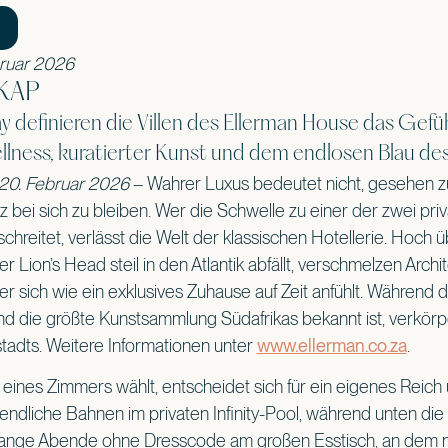
ebruar 2026
KAP
y definieren die Villen des Ellerman House das Gefü
lness, kuratierter Kunst und dem endlosen Blau des
20. Februar 2026
–
Wahrer Luxus bedeutet nicht, gesehen z
z bei sich zu bleiben. Wer die Schwelle zu einer der zwei priv
hreitet, verlässt die Welt der klassischen Hotellerie. Hoch
r Lion’s Head steil in den Atlantik abfällt, verschmelzen Arch
r sich wie ein exklusives Zuhause auf Zeit anfühlt. Während 
nd die größte Kunstsammlung Südafrikas bekannt ist, verkörpe
adts. Weitere Informationen unter
www.ellerman.co.za
.
le eines Zimmers wählt, entscheidet sich für ein eigenes Reic
endliche Bahnen im privaten Infinity-Pool, während unten di
 lange Abende ohne Dresscode am großen Esstisch, an dem 