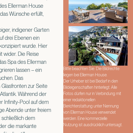
 des Ellerman House
das Wünsche erfüllt,
iger, indigener Garten
uf drei Ebenen ein
onzipiert wurde. Hier
t wider. Die Reise
h das Spa des Ellerman
Bitte beachten Sie: Die Bildrechte
grieren lassen – ein
liegen bei Ellerman House.
suchen. Das
Der Urheber ist bei Bedarf in den
 Glasfronten zur Seite
Bildeigenschaften hinterlegt. Alle
Atlantik. Während der
Fotos dürfen nur in Verbindung mit
einer redaktionellen
 Infinity-Pool auf dem
Berichterstattung unter Nennung
nge Abende unter freiem
von Ellerman House verwendet
 schließlich dem
werden. Eine kommerzielle
Nutzung ist ausdrücklich untersagt.
oder die markante