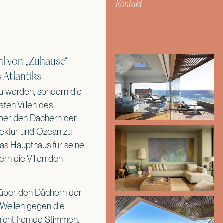
Kontakt
hl von „Zuhause“
 Atlantiks
u werden, sondern die
aten Villen des
 über den Dächern der
itektur und Ozean zu
das Haupthaus für seine
rn die Villen den
h über den Dächern der
e Wellen gegen die
nicht fremde Stimmen,