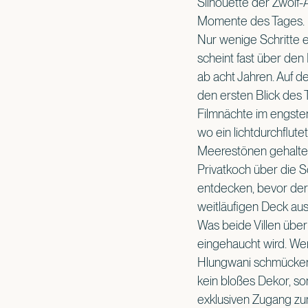
Silhouette der Zwölf-
Momente des Tages.
Nur wenige Schritte e
scheint fast über den
ab acht Jahren. Auf d
den ersten Blick des T
Filmnächte im engsten
wo ein lichtdurchflut
Meerestönen gehalten 
Privatkoch über die S
entdecken, bevor der
weitläufigen Deck ausk
Was beide Villen über 
eingehaucht wird. We
Hlungwani schmücken 
kein bloßes Dekor, son
exklusiven Zugang zu