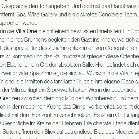
e Gespräche den Ton angeben. Und doch ist das Haupthaus
ntfernt: Spa, Wine Gallery und ein diskretes Concierge-Team, 
esprochen werden.
 in die
Villa One
gleicht einem bewussten Innehalten. Ein üpp
hern eines Brunnens begleiten den Gast ins Innere, wo sich a
et, das speziell für das Zusammenkommen von Generationen k
ers willkommen und das Raumkonzept spiegelt diese Offenhei
sten Ebene, einem Ort der absoluten Stille: Hier befindet sic
wei private Spa-Zimmer, die sich auf Wunsch in die Villa inte
r jene, die inmitten des familiären Trubels ihre eigene Oase 
z der Villa schlägt ein Stockwerk höher. Wenn die bodentiefen
die Grenzen zwischen dem großzügigen Wohnbereich und dem 
ch in der modernen Küche das Dinner vorbereitet, scheint der
kt mit dem Horizont zu verschmelzen. Es ist ein Ort für la
 Gespräche im Kreise der Liebsten. Die oberste Etage dient
i Suiten öffnen den Blick auf das endlose Blau des Meeres 