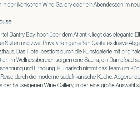
 in der ikonischen Wine Gallery oder ein Abendessen im neu
House
rtel Bantry Bay, hoch über dem Atlantik, liegt das elegante E
i Suiten und zwei Privatvillen genießen Gäste exklusive Abg
athaus. Das Hotel besticht durch die Kunstgalerie mit origin
tler. Im Wellnessbereich sorgen eine Sauna, ein Dampfbad s
spannung und Erholung. Kulinarisch nimmt das Team um Küc
 Reise durch die moderne südafrikanische Küche. Abgerundet
s der hauseigenen Wine Gallery, in der eine große Auswahl s
teht. Weitere Informationen unter
www.ellerman.co.za
.