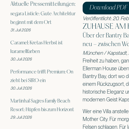
Aktuelle Pressemitteilungen:
Download PDF
segara Listicle: Gute Architektur
Veröffentlicht: 20. F
beginnt mit dem Ort
ZUHAUSE AM 
31. Juli 2026
Über der Bantry Ba
Caramel: Kretas Herbst ist
neu – zwischen Wel
karamellfarben
München / Kapstadt, 
30. Juli 2026
Freiheit zu haben, gan
Ellerman House übersc
Performance trifft Premium: On
Bantry Bay, dort wo de
zieht bei SIRO ein
einem Rückzugsort, de
30. Juli 2026
historische Eleganz u
modernen Geist Kapst
Martinhal Sagres Family Beach
Resort: Hüpfen bis zum Horizont
Wer eine Villa anstel
29. Juli 2026
Mother City. Für morg
Felsen schlagen. Für