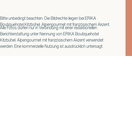
Bitte unbedingt beachten: Die Bildrechte liegen bei ERIKA
Boutiquehotel Kitzbühel: Alpengourmet mit französischem Akzent.
Alle Fotos dürfen nur in Verbindung mit einer redaktionellen
Berichterstattung unter Nennung von ERIKA Boutiquehotel
Kitzbühel: Alpengourmet mit französischem Akzent verwendet
werden. Eine kommerzielle Nutzung ist ausdrücklich untersagt.