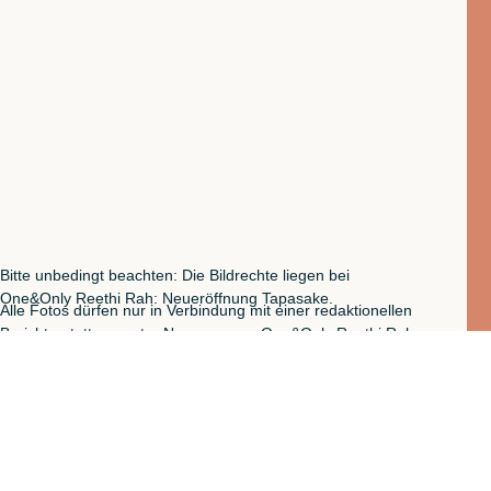
Bitte unbedingt beachten: Die Bildrechte liegen bei
One&Only Reethi Rah: Neueröffnung Tapasake.
Alle Fotos dürfen nur in Verbindung mit einer redaktionellen
Berichterstattung unter Nennung von One&Only Reethi Rah:
Neueröffnung Tapasake verwendet werden. Eine
kommerzielle Nutzung ist ausdrücklich untersagt.