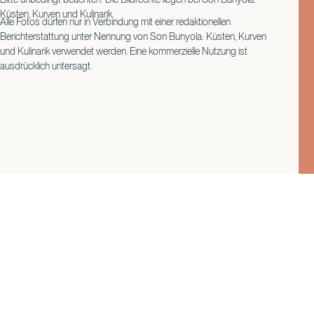
Küsten, Kurven und Kulinarik.
Alle Fotos dürfen nur in Verbindung mit einer redaktionellen
Berichterstattung unter Nennung von Son Bunyola: Küsten, Kurven
und Kulinarik verwendet werden. Eine kommerzielle Nutzung ist
ausdrücklich untersagt.